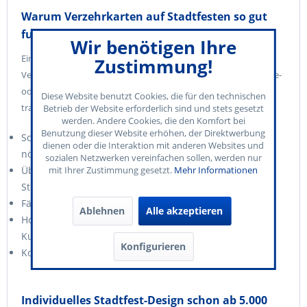
Warum Verzehrkarten auf Stadtfesten so gut
funktionieren
Wir benötigen Ihre
Ein großes Fest braucht einfache Lösungen: Unsere
Zustimmung!
Verzehrkarten helfen Ihnen dabei, Abläufe an Essens-, Getränke-
oder Aktionsständen zu beschleunigen und Einnahmen
Diese Website benutzt Cookies, die für den technischen
transparent zu gestalten. Ihre Vorteile im Überblick:
Betrieb der Website erforderlich sind und stets gesetzt
werden. Andere Cookies, die den Komfort bei
Benutzung dieser Website erhöhen, der Direktwerbung
Schnelle & einfache Abwicklung – keine Bargeldlogistik
dienen oder die Interaktion mit anderen Websites und
nötig
sozialen Netzwerken vereinfachen sollen, werden nur
mit Ihrer Zustimmung gesetzt.
Mehr Informationen
Übersichtliche Preisgestaltung durch frei wählbare
Stückelung
Fälschungssichere Produktion auf Wunsch
Ablehnen
Alle akzeptieren
Hochwertiger Kartondruck, beschreibbar mit
Kugelschreiber
Konfigurieren
Kostenloser Versand innerhalb Deutschlands
Individuelles Stadtfest-Design schon ab 5.000