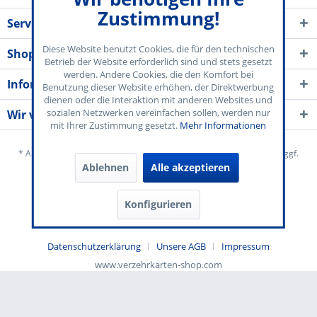
Zustimmung!
Service Kontakt
Diese Website benutzt Cookies, die für den technischen
Shop Service
Betrieb der Website erforderlich sind und stets gesetzt
werden. Andere Cookies, die den Komfort bei
Informationen
Benutzung dieser Website erhöhen, der Direktwerbung
dienen oder die Interaktion mit anderen Websites und
sozialen Netzwerken vereinfachen sollen, werden nur
Wir verschicken mit
mit Ihrer Zustimmung gesetzt.
Mehr Informationen
* Alle Preise inkl. gesetzl. Mehrwertsteuer zzgl.
Versandkosten
und ggf.
Ablehnen
Alle akzeptieren
Nachnahmegebühren, wenn nicht anders beschrieben
Herstellerinformation
Kontakt & Musteranfrage
Konfigurieren
Liefer- & Versandkosten
Widerrufsrecht
Datenschutzerklärung
Unsere AGB
Impressum
www.verzehrkarten-shop.com