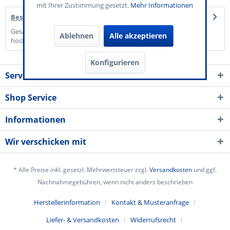
mit Ihrer Zustimmung gesetzt.
Mehr Informationen
Beschreibung
Gesamtwert 20,00 € Einzelwerte von 0,50 € bis 2,- € auf
Ablehnen
Alle akzeptieren
hochwertigem Karton mit...
mehr
Konfigurieren
Service Kontakt
Shop Service
Informationen
Wir verschicken mit
* Alle Preise inkl. gesetzl. Mehrwertsteuer zzgl.
Versandkosten
und ggf.
Nachnahmegebühren, wenn nicht anders beschrieben
Herstellerinformation
Kontakt & Musteranfrage
Liefer- & Versandkosten
Widerrufsrecht