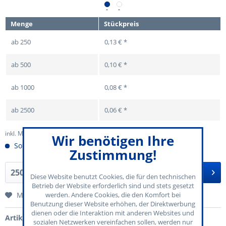
Menge
Stückpreis
ab
250
0,13 € *
ab
500
0,10 € *
ab
1000
0,08 € *
ab
2500
0,06 € *
inkl. MwSt.
zzgl. Versandkosten
Wir benötigen Ihre
Sofort versandfertig
Zustimmung!
In den
Warenkorb
Diese Website benutzt Cookies, die für den technischen
Betrieb der Website erforderlich sind und stets gesetzt
Merken
werden. Andere Cookies, die den Komfort bei
Benutzung dieser Website erhöhen, der Direktwerbung
dienen oder die Interaktion mit anderen Websites und
Artikel-Nr.:
70-120-102
sozialen Netzwerken vereinfachen sollen, werden nur