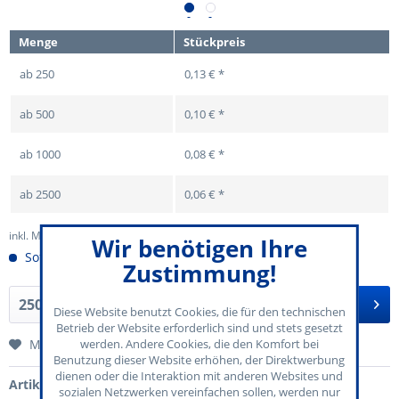
Menge
Stückpreis
ab
250
0,13 € *
ab
500
0,10 € *
ab
1000
0,08 € *
ab
2500
0,06 € *
inkl. MwSt.
zzgl. Versandkosten
Wir benötigen Ihre
Sofort versandfertig
Zustimmung!
In den
Warenkorb
Diese Website benutzt Cookies, die für den technischen
Betrieb der Website erforderlich sind und stets gesetzt
Merken
werden. Andere Cookies, die den Komfort bei
Benutzung dieser Website erhöhen, der Direktwerbung
dienen oder die Interaktion mit anderen Websites und
Artikel-Nr.:
70-110-017
sozialen Netzwerken vereinfachen sollen, werden nur