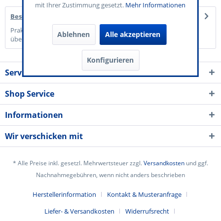
mit Ihrer Zustimmung gesetzt.
Mehr Informationen
Beschreibung
Praktisch & Stabil: Handliches DIN A7 Format (10,5 x 7,4 cm),
Ablehnen
Alle akzeptieren
übersichtliche Wertfelder zum...
mehr
Konfigurieren
Service Kontakt
Shop Service
Informationen
Wir verschicken mit
* Alle Preise inkl. gesetzl. Mehrwertsteuer zzgl.
Versandkosten
und ggf.
Nachnahmegebühren, wenn nicht anders beschrieben
Herstellerinformation
Kontakt & Musteranfrage
Liefer- & Versandkosten
Widerrufsrecht