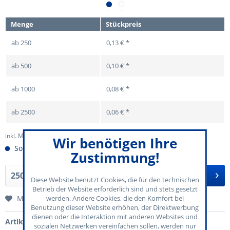
Menge
Stückpreis
ab
250
0,13 € *
ab
500
0,10 € *
ab
1000
0,08 € *
ab
2500
0,06 € *
inkl. MwSt.
zzgl. Versandkosten
Wir benötigen Ihre
Sofort versandfertig
Zustimmung!
In den
Warenkorb
Diese Website benutzt Cookies, die für den technischen
Betrieb der Website erforderlich sind und stets gesetzt
Merken
werden. Andere Cookies, die den Komfort bei
Benutzung dieser Website erhöhen, der Direktwerbung
dienen oder die Interaktion mit anderen Websites und
Artikel-Nr.:
70-120-013
sozialen Netzwerken vereinfachen sollen, werden nur