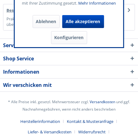
mit Ihrer Zustimmung gesetzt.
Mehr Informationen
Beschreibung
Praktisch & Stabil: Handliches DIN A7 Format (10,5 x 7,4 cm),
Ablehnen
Alle akzeptieren
übersichtliche Wertfelder zum...
mehr
Konfigurieren
Service Kontakt
Shop Service
Informationen
Wir verschicken mit
* Alle Preise inkl. gesetzl. Mehrwertsteuer zzgl.
Versandkosten
und ggf.
Nachnahmegebühren, wenn nicht anders beschrieben
Herstellerinformation
Kontakt & Musteranfrage
Liefer- & Versandkosten
Widerrufsrecht