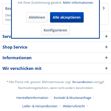
mit Ihrer Zustimmung gesetzt.
Mehr Informationen
Beschreibung
Diese Verzehrkarte mit dem Motiv "Event" verleiht Ihrer
Ablehnen
Alle akzeptieren
Veranstaltung einen...
mehr
Konfigurieren
Service Kontakt
Shop Service
Informationen
Wir verschicken mit
* Alle Preise inkl. gesetzl. Mehrwertsteuer zzgl.
Versandkosten
und ggf.
Nachnahmegebühren, wenn nicht anders beschrieben
Herstellerinformation
Kontakt & Musteranfrage
Liefer- & Versandkosten
Widerrufsrecht