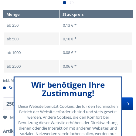
Menge
Stückpreis
ab
250
0,13 € *
ab
500
0,10 € *
ab
1000
0,08 € *
ab
2500
0,06 € *
inkl. MwSt.
zzgl. Versandkosten
Wir benötigen Ihre
Sofort versandfertig
Zustimmung!
In den
Warenkorb
Diese Website benutzt Cookies, die für den technischen
Betrieb der Website erforderlich sind und stets gesetzt
Merken
werden. Andere Cookies, die den Komfort bei
Benutzung dieser Website erhöhen, der Direktwerbung
dienen oder die Interaktion mit anderen Websites und
Artikel-Nr.:
70-150-207
sozialen Netzwerken vereinfachen sollen, werden nur