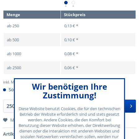
Menge
Stückpreis
ab
250
0,13 € *
ab
500
0,10 € *
ab
1000
0,08 € *
ab
2500
0,06 € *
inkl. MwSt.
zzgl. Versandkosten
Wir benötigen Ihre
Sofort versandfertig
Zustimmung!
In den
Warenkorb
Diese Website benutzt Cookies, die für den technischen
Betrieb der Website erforderlich sind und stets gesetzt
Merken
werden. Andere Cookies, die den Komfort bei
Benutzung dieser Website erhöhen, der Direktwerbung
dienen oder die Interaktion mit anderen Websites und
Artikel-Nr.:
70-125-107
sozialen Netzwerken vereinfachen sollen, werden nur