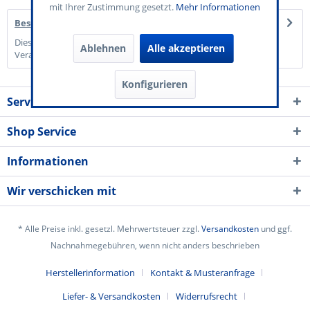
mit Ihrer Zustimmung gesetzt.
Mehr Informationen
Beschreibung
Diese Verzehrkarte mit dem Motiv "Event" verleiht Ihrer
Ablehnen
Alle akzeptieren
Veranstaltung einen Konzert-Charakter....
mehr
Konfigurieren
Service Kontakt
Shop Service
Informationen
Wir verschicken mit
* Alle Preise inkl. gesetzl. Mehrwertsteuer zzgl.
Versandkosten
und ggf.
Nachnahmegebühren, wenn nicht anders beschrieben
Herstellerinformation
Kontakt & Musteranfrage
Liefer- & Versandkosten
Widerrufsrecht