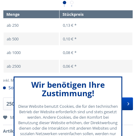
Menge
Stückpreis
ab
250
0,13 € *
ab
500
0,10 € *
ab
1000
0,08 € *
ab
2500
0,06 € *
inkl. MwSt.
zzgl. Versandkosten
Wir benötigen Ihre
Sofort versandfertig
Zustimmung!
In den
Warenkorb
Diese Website benutzt Cookies, die für den technischen
Betrieb der Website erforderlich sind und stets gesetzt
Merken
werden. Andere Cookies, die den Komfort bei
Benutzung dieser Website erhöhen, der Direktwerbung
dienen oder die Interaktion mit anderen Websites und
Artikel-Nr.:
70-110-023
sozialen Netzwerken vereinfachen sollen, werden nur