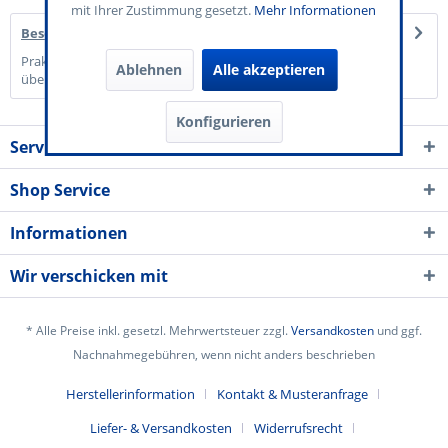
mit Ihrer Zustimmung gesetzt.
Mehr Informationen
Beschreibung
Praktisch & Stabil: Handliches DIN A7 Format (10,5 x 7,4 cm),
Ablehnen
Alle akzeptieren
übersichtliche Wertfelder zum...
mehr
Konfigurieren
Service Kontakt
Shop Service
Informationen
Wir verschicken mit
* Alle Preise inkl. gesetzl. Mehrwertsteuer zzgl.
Versandkosten
und ggf.
Nachnahmegebühren, wenn nicht anders beschrieben
Herstellerinformation
Kontakt & Musteranfrage
Liefer- & Versandkosten
Widerrufsrecht