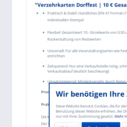
"Verzehrkarten Dorffest | 10 € Gesam
Praktisch & Stabil: Handliches DIN A7 Format (10
individuellen Stempel
Flexibel: Gesamtwert 10.- Einzelwerte von 0,5
Rückerstattung von Restwerten
Universell: Für alle Veranstaltungsarten wie Fes
entrichten
Zeitsparend: Nur eine Verkaufsstelle nötig, sc
Verkaufsablauf deutlich beschleunigt
Umsatzsteigernd: Mindestverzehr durch festen
Wir benötigen Ihr
Produktbeschreibungen
Praktisch und Stabil
Diese Website benutzt Cookies, die für de
Benutzung dieser Website erhöhen, der Di
nur mit Ihrer Zustimmung gesetzt.
Mehr I
Die Karten sind im handlichen DIN A7 Format (10,5 
Der stabile 250 g/qm Naturkarton bietet eine hohe 