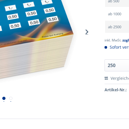
ab
500
ab
1000
ab
2500
inkl. MwSt.
zzg
Sofort ver
Vergleic
Artikel-Nr.: