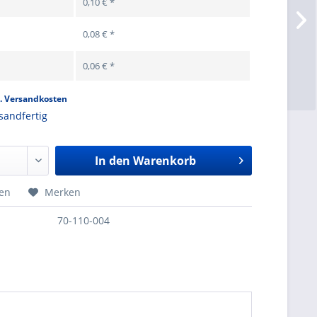
0,10 € *
0,08 € *
0,06 € *
l. Versandkosten
sandfertig
In den
Warenkorb
hen
Merken
70-110-004