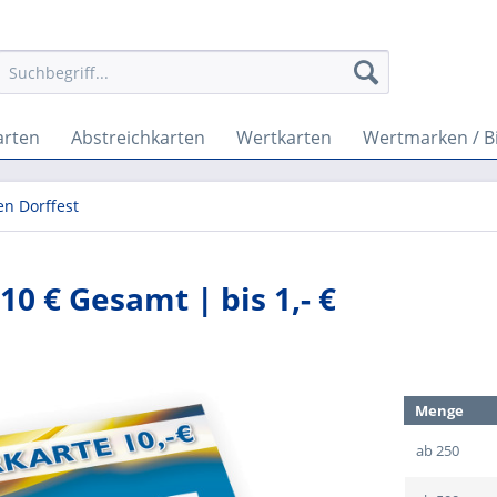
arten
Abstreichkarten
Wertkarten
Wertmarken / B
en Dorffest
10 € Gesamt | bis 1,- €
Menge
ab
250