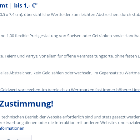
t | bis 1,- €"
,5 x 7,4 cm), übersichtliche Wertfelder zum leichten Abstreichen, durch stab
0 und 1,00 flexible Preisgestaltung von Speisen oder Getränken sowie Han
te, Feiern und Partys, vor allem für offene Veranstaltungsorte, ohne festen E
hnelles Abstreichen, kein Geld zählen oder wechseln, im Gegensatz zu Wertm
 Geldwert vorgegeben, im Vergleich zu Wertmarken fast immer höherer Um
e Zustimmung!
n technischen Betrieb der Website erforderlich sind und stets gesetzt werde
rektwerbung dienen oder die Interaktion mit anderen Websites und soziale
nformationen
x 7,4 cm) mit übersichtlichen Wertfeldern zum leichten Abstreichen.
Stabilität, durch die auch schwebend gut beschriftet werden kann.