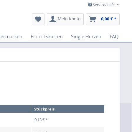
Service/Hilfe
Mein Konto
0,00 € *
iermarken
Eintrittskarten
Single Herzen
FAQ
Stückpreis
0,13 € *