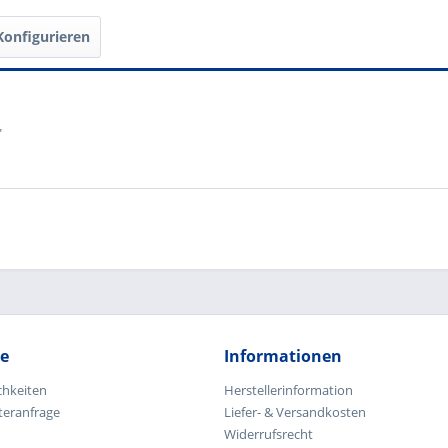
| Gelb"
Konfigurieren
"
ce
Informationen
chkeiten
Herstellerinformation
teranfrage
Liefer- & Versandkosten
Widerrufsrecht