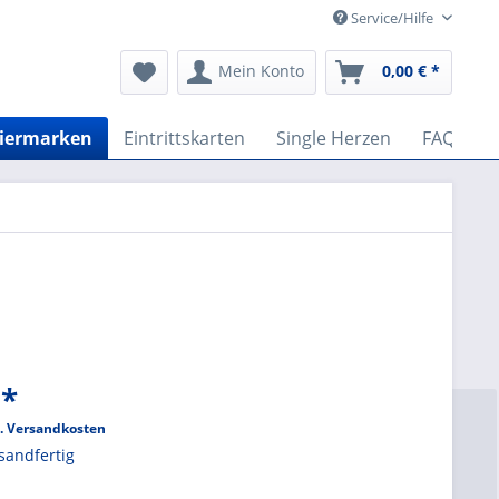
Service/Hilfe
Mein Konto
0,00 € *
Biermarken
Eintrittskarten
Single Herzen
FAQ
 *
l. Versandkosten
sandfertig