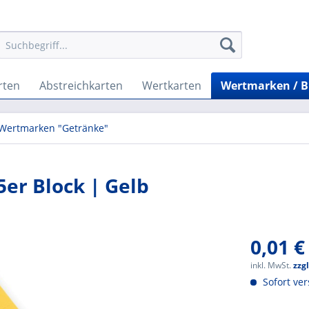
rten
Abstreichkarten
Wertkarten
Wertmarken / 
Wertmarken "Getränke"
er Block | Gelb
0,01 €
inkl. MwSt.
zzg
Sofort ver