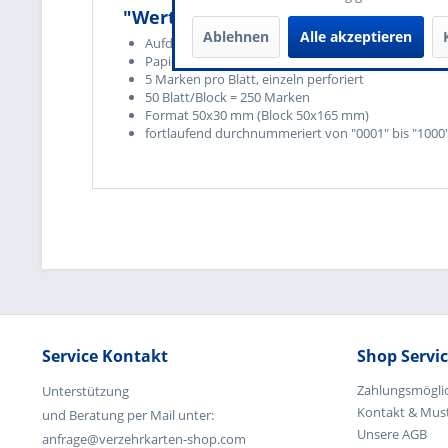
"Wertmarken "Getränke" 5er Block 
Ablehnen
Alle akzeptieren
Aufdruck "Getränke"
Papier: 120 g/qm Gelb
5 Marken pro Blatt, einzeln perforiert
50 Blatt/Block = 250 Marken
Format 50x30 mm (Block 50x165 mm)
fortlaufend durchnummeriert von "0001" bis "1000
Service Kontakt
Shop Servi
Zahlungsmögli
Unterstützung
Kontakt & Mus
und Beratung per Mail unter:
Unsere AGB
anfrage@verzehrkarten-shop.com