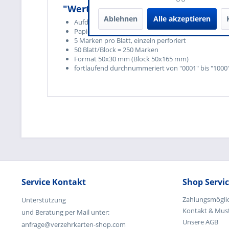
"Wertmarken "Essen" 5er Block | R
Ablehnen
Alle akzeptieren
Aufdruck "Essen"
Papier: 120 g/qm Rot
5 Marken pro Blatt, einzeln perforiert
50 Blatt/Block = 250 Marken
Format 50x30 mm (Block 50x165 mm)
fortlaufend durchnummeriert von "0001" bis "1000
Service Kontakt
Shop Servi
Zahlungsmögli
Unterstützung
Kontakt & Mus
und Beratung per Mail unter:
Unsere AGB
anfrage@verzehrkarten-shop.com