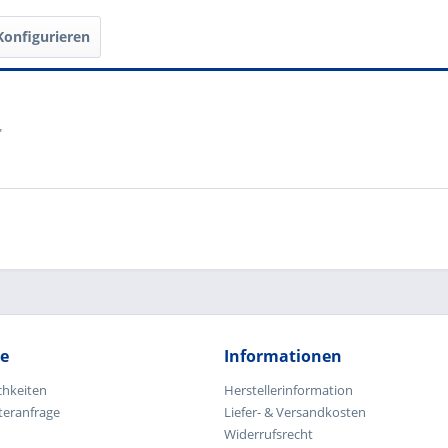
ot"
Konfigurieren
"
ce
Informationen
chkeiten
Herstellerinformation
teranfrage
Liefer- & Versandkosten
Widerrufsrecht