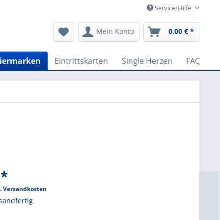
Service/Hilfe
Mein Konto
0,00 € *
Biermarken
Eintrittskarten
Single Herzen
FAQ
 *
l. Versandkosten
sandfertig