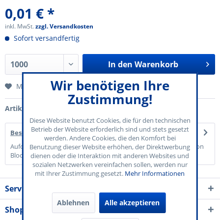
0,01 € *
inkl. MwSt.
zzgl. Versandkosten
Sofort versandfertig
In den
Warenkorb
Wir benötigen Ihre
Merken
Zustimmung!
Artikel-Nr.:
70-801-004
Diese Website benutzt Cookies, die für den technischen
Betrieb der Website erforderlich sind und stets gesetzt
Beschreibung
werden. Andere Cookies, die den Komfort bei
Aufdruck "Bier" Papier: 120 g/qm Grün Abreißblock mit Perforation
Benutzung dieser Website erhöhen, der Direktwerbung
Block à 50 Marken...
mehr
dienen oder die Interaktion mit anderen Websites und
sozialen Netzwerken vereinfachen sollen, werden nur
mit Ihrer Zustimmung gesetzt.
Mehr Informationen
Service Kontakt
Ablehnen
Alle akzeptieren
Shop Service