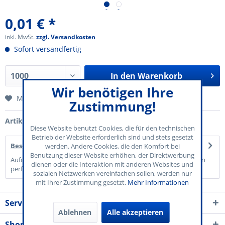
0,01 € *
inkl. MwSt.
zzgl. Versandkosten
Sofort versandfertig
In den
Warenkorb
Wir benötigen Ihre
Merken
Zustimmung!
Artikel-Nr.:
70-821-004
Diese Website benutzt Cookies, die für den technischen
Betrieb der Website erforderlich sind und stets gesetzt
Beschreibung
werden. Andere Cookies, die den Komfort bei
Benutzung dieser Website erhöhen, der Direktwerbung
Aufdruck "Bier" Papier: 120 g/qm Grün 5 Marken pro Blatt, einzeln
dienen oder die Interaktion mit anderen Websites und
perforiert 50...
mehr
sozialen Netzwerken vereinfachen sollen, werden nur
mit Ihrer Zustimmung gesetzt.
Mehr Informationen
Service Kontakt
Ablehnen
Alle akzeptieren
Shop Service