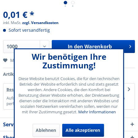
0,01 € *
inkl. MwSt.
zzgl. Versandkosten
Sofort versandfertig
In den
Warenkorb
Wir benötigen Ihre
Merken
Zustimmung!
Artikel-Nr.:
70-821-002
Diese Website benutzt Cookies, die für den technischen
Betrieb der Website erforderlich sind und stets gesetzt
Beschreibung
werden. Andere Cookies, die den Komfort bei
Benutzung dieser Website erhöhen, der Direktwerbung
Aufdruck "Bier" Papier: 120 g/qm Blau 5 Marken pro Blatt, einzeln
dienen oder die Interaktion mit anderen Websites und
perforiert 50...
mehr
sozialen Netzwerken vereinfachen sollen, werden nur
mit Ihrer Zustimmung gesetzt.
Mehr Informationen
Service Kontakt
Ablehnen
Alle akzeptieren
Shop Service