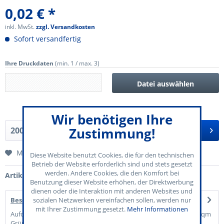
0,02 € *
inkl. MwSt.
zzgl. Versandkosten
Sofort versandfertig
Ihre Druckdaten
(min. 1 / max. 3)
Datei auswählen
Wir benötigen Ihre
Zustimmung!
In den
Warenkorb
Merken
Diese Website benutzt Cookies, die für den technischen
Betrieb der Website erforderlich sind und stets gesetzt
werden. Andere Cookies, die den Komfort bei
Artikel-Nr.:
70-850-004
Benutzung dieser Website erhöhen, der Direktwerbung
dienen oder die Interaktion mit anderen Websites und
sozialen Netzwerken vereinfachen sollen, werden nur
Beschreibung
mit Ihrer Zustimmung gesetzt.
Mehr Informationen
Aufdruck in Schwarz Individuell durch Sie gestaltet Papier: 120 g/qm
Grün 5 Marken pro...
mehr