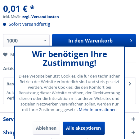
0,01 € *
inkl. MwSt.
zzgl. Versandkosten
Sofort versandfertig
In den
Warenkorb
Wir benötigen Ihre
Merken
Zustimmung!
Artikel-Nr.:
70-800-003
Diese Website benutzt Cookies, die für den technischen
Betrieb der Website erforderlich sind und stets gesetzt
Beschreibung
werden. Andere Cookies, die den Komfort bei
Aufdruck "Wertmarke" Papier: 120 g/qm Gelb Abreißblock mit
Benutzung dieser Website erhöhen, der Direktwerbung
Perforation Block à 50...
mehr
dienen oder die Interaktion mit anderen Websites und
sozialen Netzwerken vereinfachen sollen, werden nur
mit Ihrer Zustimmung gesetzt.
Mehr Informationen
Service Kontakt
Ablehnen
Alle akzeptieren
Shop Service