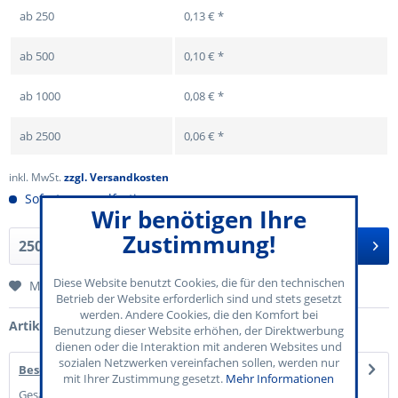
ab
250
0,13 € *
ab
500
0,10 € *
ab
1000
0,08 € *
ab
2500
0,06 € *
inkl. MwSt.
zzgl. Versandkosten
Sofort versandfertig
Wir benötigen Ihre
Zustimmung!
In den
Warenkorb
Diese Website benutzt Cookies, die für den technischen
Merken
Betrieb der Website erforderlich sind und stets gesetzt
werden. Andere Cookies, die den Komfort bei
Artikel-Nr.:
70-725-003
Benutzung dieser Website erhöhen, der Direktwerbung
dienen oder die Interaktion mit anderen Websites und
sozialen Netzwerken vereinfachen sollen, werden nur
Beschreibung
mit Ihrer Zustimmung gesetzt.
Mehr Informationen
Gesamtwert 25,00 € Einzelwerte von 0,50 € bis 2,50 € auf