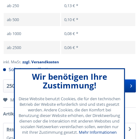
ab
250
0,13 € *
ab
500
0,10 € *
ab
1000
0,08 € *
ab
2500
0,06 € *
inkl. MwSt.
zzgl. Versandkosten
Sofort versandfertig
Wir benötigen Ihre
Zustimmung!
In den
Warenkorb
Diese Website benutzt Cookies, die für den technischen
Merken
Betrieb der Website erforderlich sind und stets gesetzt
werden. Andere Cookies, die den Komfort bei
Artikel-Nr.:
70-710-001
Benutzung dieser Website erhöhen, der Direktwerbung
dienen oder die Interaktion mit anderen Websites und
sozialen Netzwerken vereinfachen sollen, werden nur
Beschreibung
mit Ihrer Zustimmung gesetzt.
Mehr Informationen
Gesamtwert 10,00 € Einzelwerte von 0,50 € bis 1,- € auf