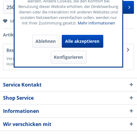
werden. Andere Cookies, die den Komfort bei
Benutzung dieser Website erhöhen, der Direktwerbung
In den
Warenkorb
dienen oder die Interaktion mit anderen Websites und
sozialen Netzwerken vereinfachen sollen, werden nur
Merken
mit Ihrer Zustimmung gesetzt.
Mehr Informationen
Artikel-Nr.:
70-520-010
Ablehnen
Alle akzeptieren
Beschreibung
Konfigurieren
Verzehrkarten mit Kopierschutz durch beidseitigen silbernen
Hologrammstreifen. Motiv: VIP. Für...
mehr
Service Kontakt
Shop Service
Informationen
Wir verschicken mit