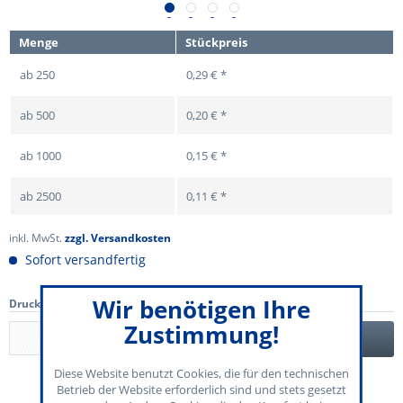
Menge
Stückpreis
ab
250
0,29 € *
ab
500
0,20 € *
ab
1000
0,15 € *
ab
2500
0,11 € *
inkl. MwSt.
zzgl. Versandkosten
Sofort versandfertig
Wir benötigen Ihre
Druckdatenupload
(min. 1 / max. 3)
Zustimmung!
Datei auswählen
Diese Website benutzt Cookies, die für den technischen
Betrieb der Website erforderlich sind und stets gesetzt