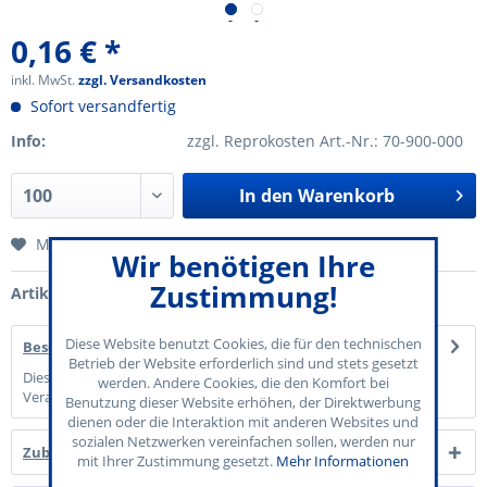
0,16 € *
inkl. MwSt.
zzgl. Versandkosten
Sofort versandfertig
Info:
zzgl. Reprokosten Art.-Nr.: 70-900-000
In den
Warenkorb
Merken
Wir benötigen Ihre
Zustimmung!
Artikel-Nr.:
70-900-007
Diese Website benutzt Cookies, die für den technischen
Beschreibung
Betrieb der Website erforderlich sind und stets gesetzt
Diese Eintrittskarte mit dem Motiv "Event" verleiht Ihrer
werden. Andere Cookies, die den Komfort bei
Veranstaltung einen Konzert-Charakter...
mehr
Benutzung dieser Website erhöhen, der Direktwerbung
dienen oder die Interaktion mit anderen Websites und
sozialen Netzwerken vereinfachen sollen, werden nur
Zubehör
1
mit Ihrer Zustimmung gesetzt.
Mehr Informationen