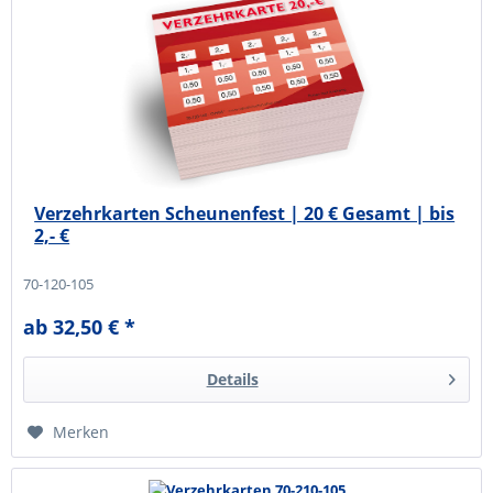
Verzehrkarten Scheunenfest | 20 € Gesamt | bis
2,- €
70-120-105
ab 32,50 € *
Details
Merken