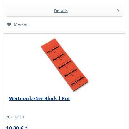
Details
Merken
Wertmarke 5er Block | Rot
70-820-001
10,00 € *